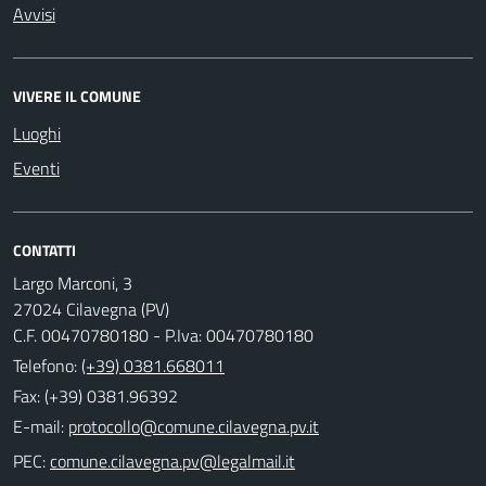
Avvisi
VIVERE IL COMUNE
Luoghi
Eventi
CONTATTI
Largo Marconi, 3
27024 Cilavegna (PV)
C.F. 00470780180 - P.Iva: 00470780180
Telefono:
(+39) 0381.668011
Fax: (+39) 0381.96392
E-mail:
PEC: