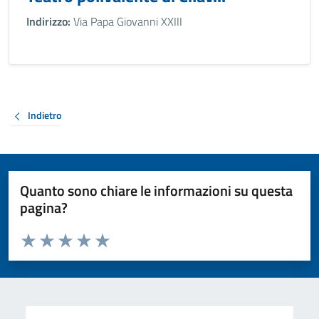
Indirizzo:
Via Papa Giovanni XXIII
Indietro
Quanto sono chiare le informazioni su questa
pagina?
Valuta da 1 a 5 stelle la pagina
Valuta 1 stelle su 5
Valuta 2 stelle su 5
Valuta 3 stelle su 5
Valuta 4 stelle su 5
Valuta 5 stelle su 5