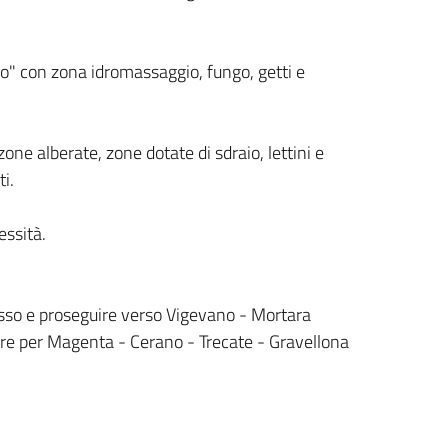
llo" con zona idromassaggio, fungo, getti e
one alberate, zone dotate di sdraio, lettini e
i.
essità.
asso e proseguire verso Vigevano - Mortara
ire per Magenta - Cerano - Trecate - Gravellona