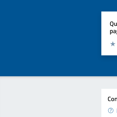
Qu
pa
Valut
Valu
Con