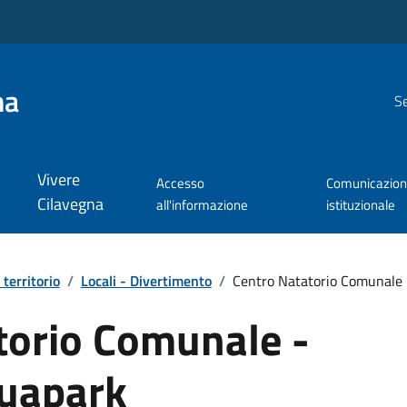
na
Se
Vivere
Accesso
Comunicazio
Cilavegna
all'informazione
istituzionale
 territorio
/
Locali - Divertimento
/
Centro Natatorio Comunale 
torio Comunale -
quapark