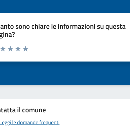
anto sono chiare le informazioni su questa
gina?
a da 1 a 5 stelle la pagina
ta 1 stelle su 5
Valuta 2 stelle su 5
Valuta 3 stelle su 5
Valuta 4 stelle su 5
Valuta 5 stelle su 5
tatta il comune
Leggi le domande frequenti