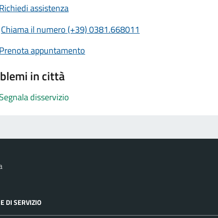
Richiedi assistenza
Chiama il numero (+39) 0381.668011
Prenota appuntamento
blemi in città
Segnala disservizio
a
E DI SERVIZIO