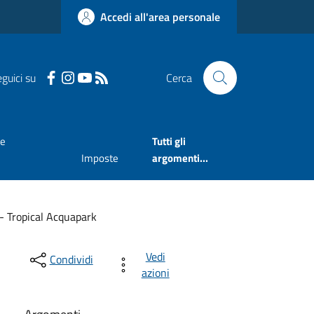
Accedi all'area personale
guici su
Cerca
ne
Tutti gli
Imposte
argomenti...
- Tropical Acquapark
Vedi
Condividi
azioni