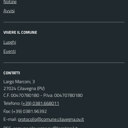
Notizie
Avvisi
VIVERE IL COMUNE
Luoghi
Eventi
CONTATTI
Largo Marconi, 3
27024 Cilavegna (PV)
C.F. 00470780180 - P.Iva: 00470780180
Telefono:
(+39) 0381.668011
Fax: (+39) 0381.96392
E-mail: