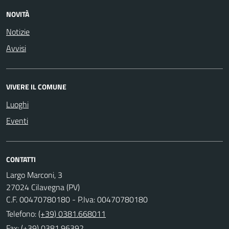
NOVITÀ
Notizie
Avvisi
VIVERE IL COMUNE
Luoghi
Eventi
CONTATTI
Largo Marconi, 3
27024 Cilavegna (PV)
C.F. 00470780180 - P.Iva: 00470780180
Telefono:
(+39) 0381.668011
Fax: (+39) 0381.96392